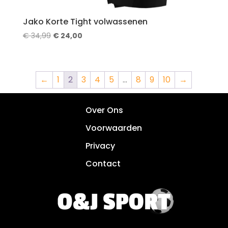
Jako Korte Tight volwassenen
Oorspronkelijke
Huidige
€
34,99
€
24,00
prijs
prijs
was:
is:
€ 34,99.
€ 24,00.
←
1
2
3
4
5
…
8
9
10
→
Over Ons
Voorwaarden
Privacy
Contact