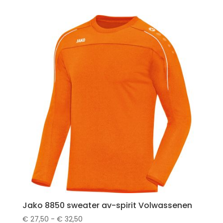
tot
€ 29,00
Jako 8850 sweater av-spirit Volwassenen
Prijsklasse:
€
27,50
-
€
32,50