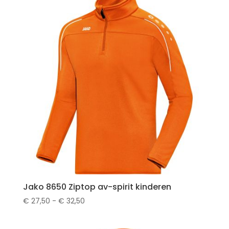
Jako 8650 Ziptop av-spirit kinderen
Prijsklasse:
€
27,50
-
€
32,50
€ 27,50
tot