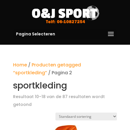
Pagina Selecteren
Home
/
Producten getagged
“sportkleding”
/ Pagina 2
sportkleding
Resultaat 10–18 van de 87 resultaten wordt
getoond