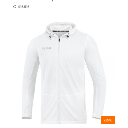
€
49,99
-29%