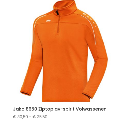
€ 32,50
Jako 8650 Ziptop av-spirit Volwassenen
Prijsklasse:
€
30,50
-
€
35,50
€ 30,50