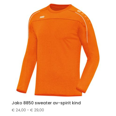
tot
€ 35,50
Jako 8850 sweater av-spirit kind
Prijsklasse:
€
24,00
-
€
29,00
€ 24,00