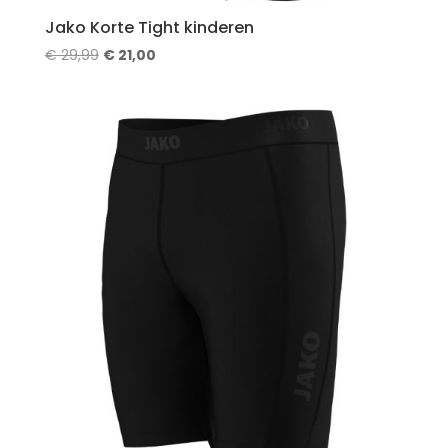
Jako Korte Tight kinderen
Oorspronkelijke
Huidige
€
29,99
€
21,00
prijs
prijs
was:
is:
€ 29,99.
€ 21,00.