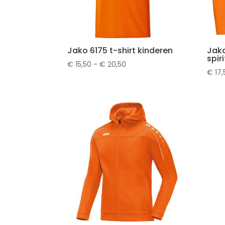
Jako 6175 t-shirt kinderen
Jak
spir
Prijsklasse:
€
15,50
-
€
20,50
€
17,
€ 15,50
tot
€ 20,50