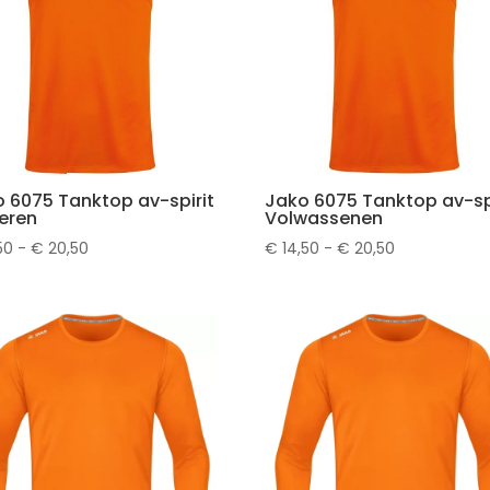
 6075 Tanktop av-spirit
Jako 6075 Tanktop av-sp
eren
Volwassenen
Prijsklasse:
Prijsklasse:
50
-
€
20,50
€
14,50
-
€
20,50
€ 15,50
€ 14,50
tot
tot
€ 20,50
€ 20,50