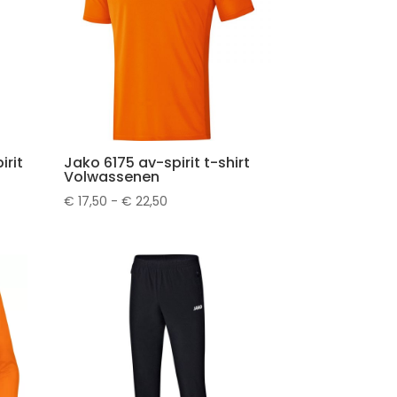
irit
Jako 6175 av-spirit t-shirt
Volwassenen
Prijsklasse:
€
17,50
-
€
22,50
€ 17,50
tot
€ 22,50