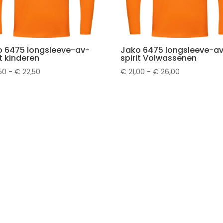
o 6475 longsleeve-av-
Jako 6475 longsleeve-a
it kinderen
spirit Volwassenen
Prijsklasse:
Prijsklasse:
50
-
€
22,50
€
21,00
-
€
26,00
€ 17,50
€ 21,00
tot
tot
€ 22,50
€ 26,00