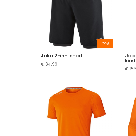
-29%
Jako 2-in-1 short
Jako
kind
€
34,99
€
15,