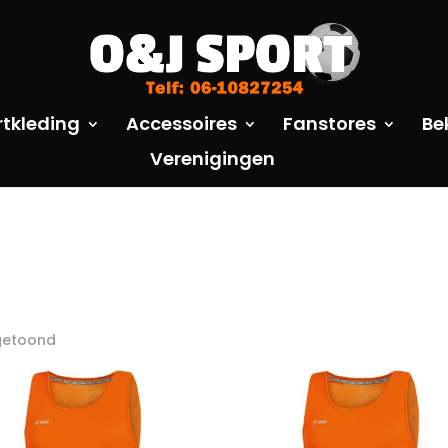
rtkleding
Accessoires
Fanstores
Be
Verenigingen
 getoond