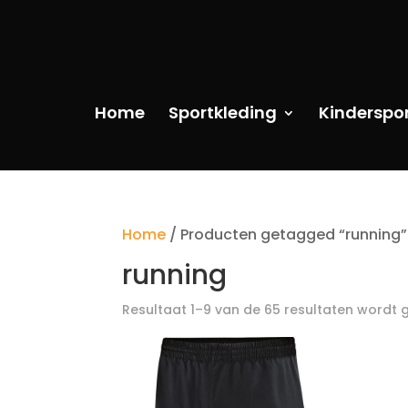
Home
Sportkleding
Kinderspo
Home
/ Producten getagged “running”
running
Resultaat 1–9 van de 65 resultaten wordt