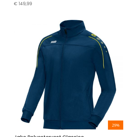
€
149,99
29%