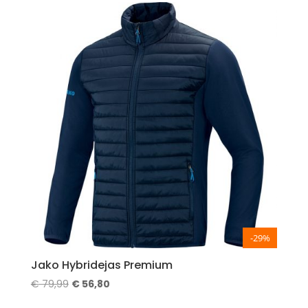
-29%
Jako Hybridejas Premium
Oorspronkelijke
Huidige
€
79,99
€
56,80
prijs
prijs