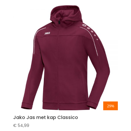
was:
is:
€ 79,99.
€ 56,80.
29%
Jako Jas met kap Classico
€
54,99