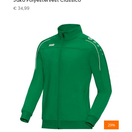
Jako Polyestervest Classico
€
34,99
29%