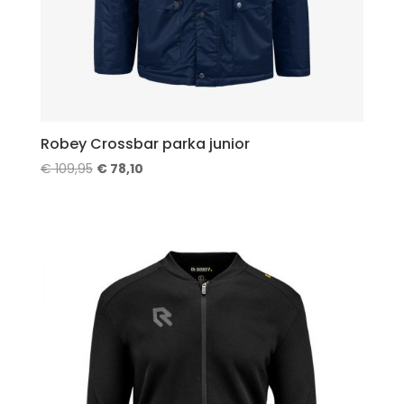
Robey Crossbar parka junior
Oorspronkelijke
Huidige
€
109,95
€
78,10
prijs
prijs
was:
is:
€ 109,95.
€ 78,10.