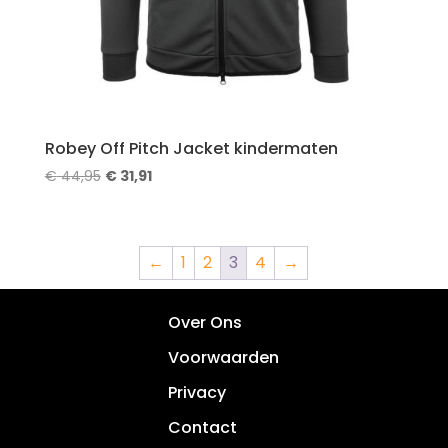
Robey Off Pitch Jacket kindermaten
Oorspronkelijke
Huidige
€
44,95
€
31,91
prijs
prijs
was:
is:
€ 44,95.
€ 31,91.
←
1
2
3
4
→
Over Ons
Voorwaarden
Privacy
Contact