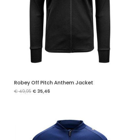
Robey Off Pitch Anthem Jacket
Oorspronkelijke
Huidige
€
49,95
€
35,46
prijs
prijs
was:
is:
€ 49,95.
€ 35,46.