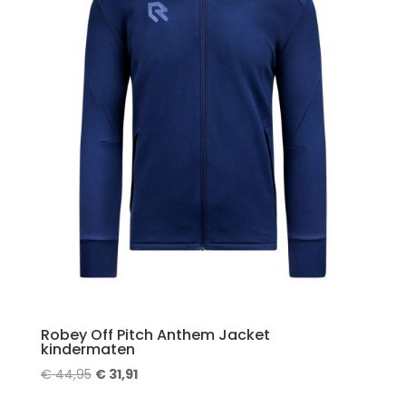
Robey Off Pitch Anthem Jacket
kindermaten
Oorspronkelijke
Huidige
€
44,95
€
31,91
prijs
prijs