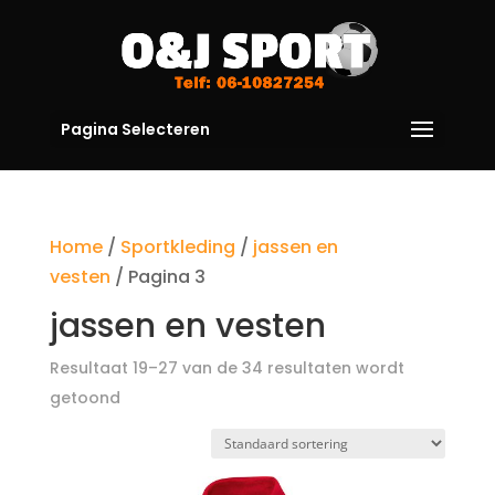
Pagina Selecteren
Home
/
Sportkleding
/
jassen en
vesten
/ Pagina 3
jassen en vesten
Resultaat 19–27 van de 34 resultaten wordt
getoond