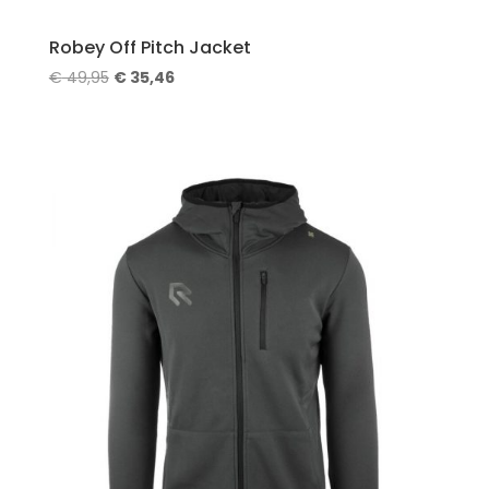
Robey Off Pitch Jacket
Oorspronkelijke
Huidige
€
49,95
€
35,46
prijs
prijs
was:
is:
€ 49,95.
€ 35,46.