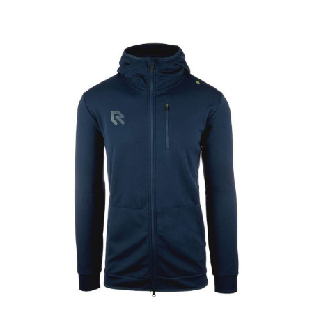
was:
is:
€ 44,95.
€ 31,91.